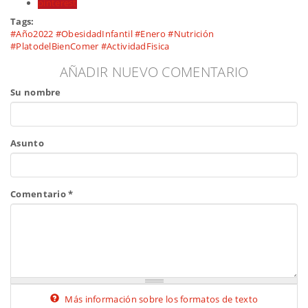
pinterest
Tags:
#Año2022 #ObesidadInfantil #Enero #Nutrición
#PlatodelBienComer #ActividadFisica
AÑADIR NUEVO COMENTARIO
Su nombre
Asunto
Comentario
*
Más información sobre los formatos de texto