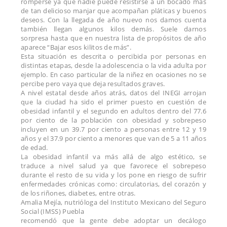
romperse ya que nadie puede resistirse a un bocado más
de tan delicioso manjar que acompañan pláticas y buenos
deseos. Con la llegada de año nuevo nos damos cuenta
también llegan algunos kilos demás. Suele darnos
sorpresa hasta que en nuestra lista de propósitos de año
aparece “Bajar esos kilitos de más”.
Esta situación es descrita o percibida por personas en
distintas etapas, desde la adolescencia o la vida adulta por
ejemplo. En caso particular de la niñez en ocasiones no se
percibe pero vaya que deja resultados graves.
A nivel estatal desde años atrás, datos del INEGI arrojan
que la ciudad ha sido el primer puesto en cuestión de
obesidad infantil y el segundo en adultos dentro del 77.6
por ciento de la población con obesidad y sobrepeso
incluyen en un 39.7 por ciento a personas entre 12 y 19
años y el 37.9 por ciento a menores que van de 5 a 11 años
de edad.
La obesidad infantil va más allá de algo estético, se
traduce a nivel salud ya que favorece el sobrepeso
durante el resto de su vida y los pone en riesgo de sufrir
enfermedades crónicas como: circulatorias, del corazón y
de los riñones, diabetes, entre otras.
Amalia Mejía, nutrióloga del Instituto Mexicano del Seguro
Social (IMSS) Puebla
recomendó que la gente debe adoptar un decálogo